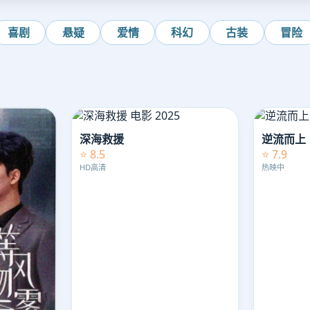
喜剧
悬疑
爱情
科幻
古装
冒险
深海救援
逆流而上
⭐ 8.5
⭐ 7.9
HD高清
热映中