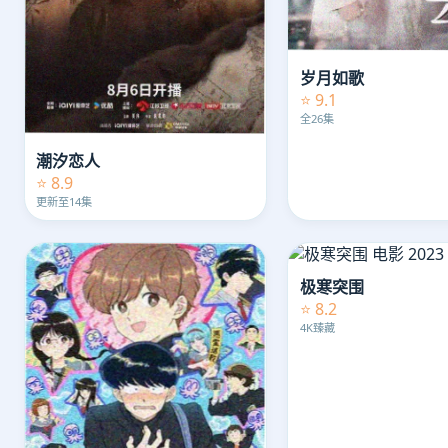
岁月如歌
⭐ 9.1
全26集
潮汐恋人
⭐ 8.9
更新至14集
极寒突围
⭐ 8.2
4K臻藏