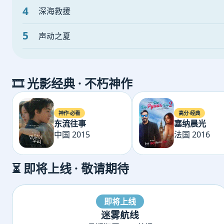
4
深海救援
5
声动之夏
🎞️ 光影经典 · 不朽神作
神作·必看
高分·经典
东流往事
塞纳晨光
中国 2015
法国 2016
⏳ 即将上线 · 敬请期待
即将上线
迷雾航线