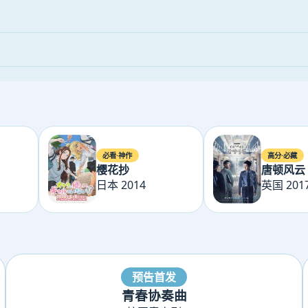
必看·神作
高分·必藏
樱花抄
唐顿风云
日本 2014
英国 201
预告首发
青春协奏曲