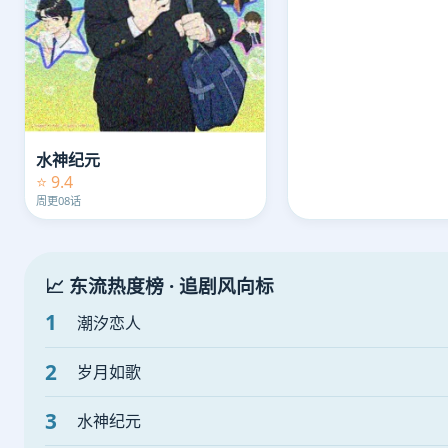
水神纪元
⭐ 9.4
周更08话
📈 东流热度榜 · 追剧风向标
1
潮汐恋人
2
岁月如歌
3
水神纪元