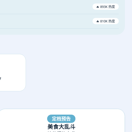
🔥 893K 热度
🔥 810K 热度
7
定档预告
美食大乱斗