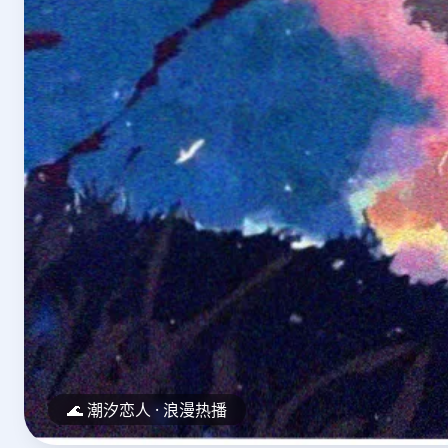
🚤 深海救援 震撼上映