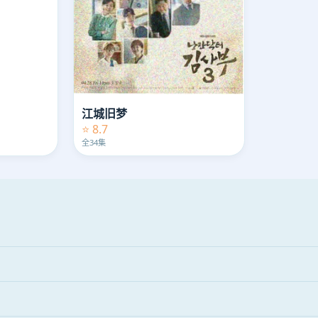
江城旧梦
⭐ 8.7
全34集